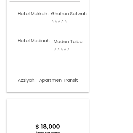
Hotel Mekkah :
Ghufron Safwah
⭐⭐⭐⭐⭐
Hotel Madinah :
Maden Taiba
⭐⭐⭐⭐⭐
Azziyah :
Apartmen Transit
1 KAMAR 3 ORANG
Tingkat Hunian Tunggal
$ 18,000
Harga per orang