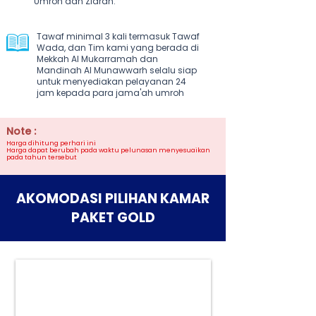
Umroh dan Ziarah.
Tawaf minimal 3 kali termasuk Tawaf
Wada, dan Tim kami yang berada di
Mekkah Al Mukarramah dan
Mandinah Al Munawwarh selalu siap
untuk menyediakan pelayanan 24
jam kepada para jama'ah umroh
Note :
Harga dihitung perhari ini
Harga dapat berubah pada waktu pelunasan menyesuaikan
pada tahun tersebut
AKOMODASI PILIHAN KAMAR
PAKET GOLD
1 KAMAR 2 ORANG
Tingkat Hunian Tunggal