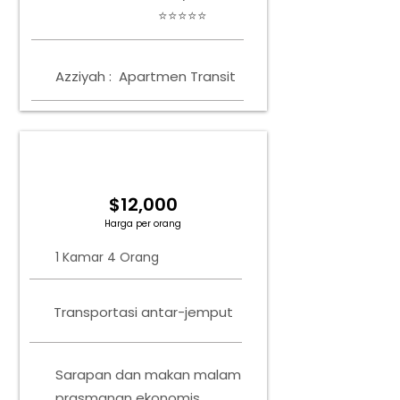
⭐⭐⭐⭐⭐
Azziyah :
Apartmen Transit
1 KAMAR 4 ORANG
Tingkat Hunian Tunggal
$12,000
Harga per orang
1 Kamar 4 Orang
Transportasi antar-jemput
Sarapan dan makan malam
prasmanan ekonomis