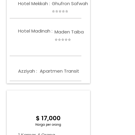
Hotel Mekkah :
Ghufron Safwah
⭐⭐⭐⭐⭐
Hotel Madinah :
Maden Taiba
⭐⭐⭐⭐⭐
Azziyah :
Apartmen Transit
1 KAMAR 4 ORANG
Tingkat Hunian Tunggal
$ 17,000
Harga per orang
1 Kamar 4 Orang