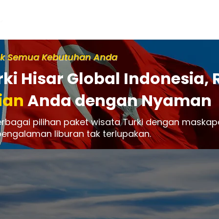
Home
Haji
Umroh
Tour
Info
ntuk Semua Kebutuhan Anda
rki Hisar Global Indonesia
ian
Anda dengan Nyaman
bagai pilihan paket wisata Turki dengan maskapai 
pengalaman liburan tak terlupakan.