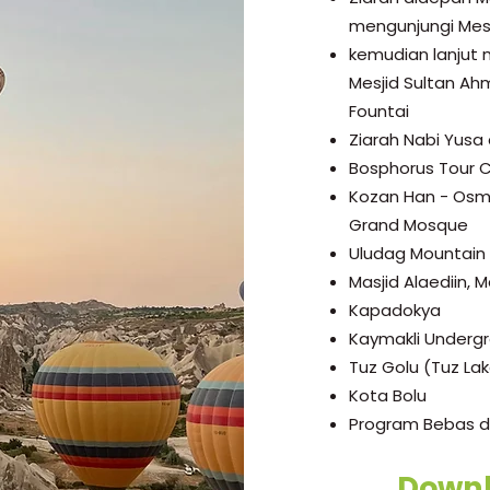
mengunjungi Mesj
kemudian lanjut 
Mesjid Sultan Ah
Fountai
Ziarah Nabi Yusa a
Bosphorus Tour C
Kozan Han - Osma
Grand Mosque
Uludag Mountain
Masjid Alaediin, 
Kapadokya
Kaymakli Undergr
Tuz Golu (Tuz La
Kota Bolu
Program Bebas di
Down