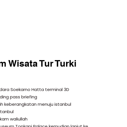
m Wisata Tur Turki
ITINERARY
dara Soekarno Hatta terminal 3D
ing pass briefing
h keberangkatan menuju istanbul
stanbul
akam waliullah
useum Topkapi Palace kemudian lanjut ke