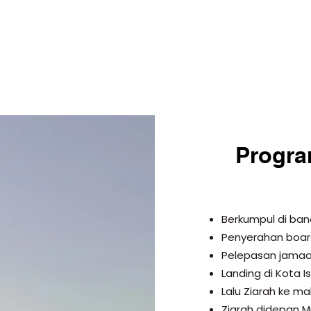
Progra
Berkumpul di ban
Penyerahan board
Pelepasan jamaa
Landing di Kota I
Lalu Ziarah ke m
Ziarah didepan M