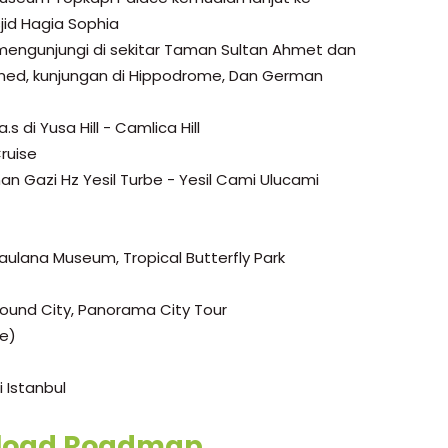
id Hagia Sophia
mengunjungi di sekitar Taman Sultan Ahmet dan
med, kunjungan di Hippodrome, Dan German
.s di Yusa Hill - Camlica Hill
ruise
n Gazi Hz Yesil Turbe - Yesil Cami Ulucami
Maulana Museum, Tropical Butterfly Park
ound City, Panorama City Tour
ke)
 Istanbul
load Roadmap