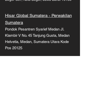
Hisar Global Sumatera - Perwakilan
Sumatera
Pondok Pesantren Syarief Medan Jl.
Klambir V No. 45 Tanjung Gusta, Medan
Helvetia, Medan, Sumatera Utara Kode
Pos 20125
Tentang Kami
Hisar Global adalah perusahaan
travel Haji & Umroh yang Melayani
para tamu Allah Subhanahu wata’ala
dan Rasulullah Shollallahu ‘alayhi
wasalam, memberi kemudahan dan
pelayan terbaik kepada seluruh
jama'ah.