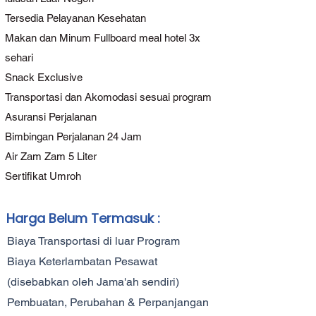
Hisar Global Indonesia berkomitmen 
menghadirkan perjalanan umroh yang 
Tersedia Pelayanan Kesehatan
nyaman, aman, dan berkesan, sehingga 
Makan dan Minum Fullboard meal hotel 3x
setiap langkah Para Tamu Allah menjadi 
sehari
pengalaman spiritual yang tak 
terlupakan bersama keluarga tercinta.
Snack Exclusive
Transportasi dan Akomodasi sesuai program
Asuransi Perjalanan
Bimbingan Perjalanan 24 Jam
Air Zam Zam 5 Liter
Sertifikat Umroh
Harga Belum Termasuk :
Biaya Transportasi di luar Program
Biaya Keterlambatan Pesawat
(disebabkan oleh Jama'ah sendiri)
Pembuatan, Perubahan & Perpanjangan