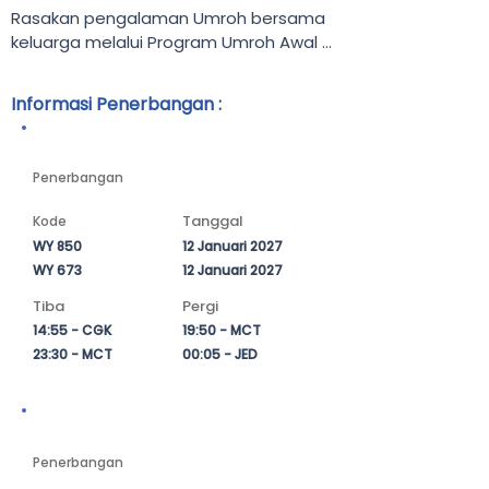
Rasakan pengalaman Umroh bersama 
keluarga melalui Program Umroh Awal 
Tahun 2027 bersama Hisar Global 
Indonesia. Awali tahun dengan 
Informasi Penerbangan :
perjalanan ibadah yang penuh 
keberkahan, memohon kemudahan, 
Keberangkatan
kesehatan, dan kesuksesan di Tanah 
Penerbangan
Suci.

Tanggal
Kode
Selama 9 hari, Para Tamu Allah akan 
WY 850
12 Januari 2027
merasakan perjalanan spiritual yang 
WY 673
12 Januari 2027
penuh ketenangan di Kota Suci Makkah 
dan Madinah. Program ini dirancang 
Tiba
Pergi
untuk memberikan kenyamanan 
14:55 - CGK
19:50 - MCT
beribadah melalui akomodasi pilihan, 
23:30 - MCT
00:05 - JED
fasilitas terbaik, serta pelayanan 
profesional yang mendampingi setiap 
Kepulangan
langkah perjalanan.

Penerbangan
Didukung oleh maskapai terbaik, jamaah 