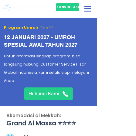
KONSULTASI
GRATIS
Program Umroh ⭐⭐⭐⭐⭐
12 JANUARI 2027 - UMROH
SPESIAL AWAL TAHUN 2027
Untuk informasi lengkap program, bisa
langsung hubungi Customer Service Hisar
Global Indonesia, kami selalu siap melayani
Anda
Hubungi Kami
Akomodasi di Mekkah:
Grand Al Massa ⭐⭐⭐⭐