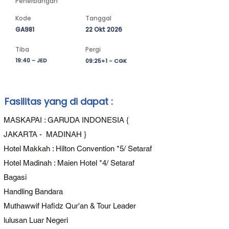
Penerbangan
penuh kenyamanan sejak 
keberangkatan.

Kode
Tanggal
GA981
22 Okt 2026
Didampingi Tour Leader Profesional dan 
Tiba
Pergi
Muthawif Berpengalaman, setiap 
19:40 - JED
09:25+1 - CGK
rangkaian ibadah jamaah akan berjalan 
terarah, khusyuk, dan penuh nilai.

Hisar Global Indonesia hadir untuk 
memastikan setiap langkah Para Tamu 
Fasilitas yang di dapat :
Allah menjadi perjalanan yang eksklusif
—menghadirkan kesan mendalam dan 
MASKAPAI : GARUDA INDONESIA {
keberkahan bagi seluruh keluarga.
JAKARTA - MADINAH }
Hotel Makkah : Hilton Convention *5/ Setaraf
Hotel Madinah : Maien Hotel *4/ Setaraf
Bagasi
Handling Bandara
Muthawwif Hafidz Qur'an & Tour Leader
lulusan Luar Negeri