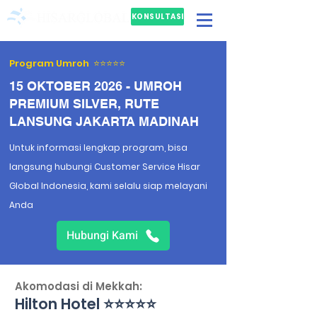
KONSULTASI
GRATIS
Program Umroh ⭐⭐⭐⭐⭐
15 OKTOBER 2026 - UMROH
PREMIUM SILVER, RUTE
LANSUNG JAKARTA MADINAH
Untuk informasi lengkap program, bisa
langsung hubungi Customer Service Hisar
Global Indonesia, kami selalu siap melayani
Anda
Hubungi Kami
Akomodasi di Mekkah:
Hilton Hotel ⭐⭐⭐⭐⭐