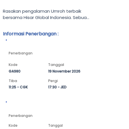
Rasakan pengalaman Umroh terbaik 
bersama Hisar Global Indonesia. Sebuah 
perjalanan penuh ketenangan menuju 
Tanah Suci yang dirancang khusus untuk 
Informasi Penerbangan :
memberikan kenyamanan, kemudahan, 
dan kualitas ibadah yang lebih 
Keberangkatan
bermakna.

Penerbangan
Selama 9 hari, Para Tamu Allah—
Tanggal
Kode
sebagai jamaah Hisar Global—akan 
GA980
19 November 2026
diajak menelusuri keindahan Kota 
Makkah dan Madinah dengan fasilitas 
Tiba
Pergi
unggulan, akomodasi nyaman, serta 
11:25 - CGK
17:30 - JED
layanan terbaik di kelasnya. Dengan 
dukungan maskapai terbaik, perjalanan 
Kepulangan
ini menjadi semakin aman, tenang, dan 
penuh kenyamanan sejak 
Penerbangan
keberangkatan.

Kode
Tanggal