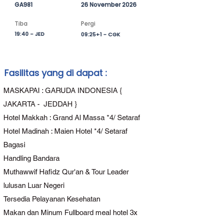
Didampingi Tour Leader Profesional dan 
GA981
26 November 2026
Muthawif Berpengalaman, setiap 
Tiba
Pergi
rangkaian ibadah jamaah akan berjalan 
19:40 - JED
09:25+1 - CGK
terarah, khusyuk, dan penuh nilai.

Hisar Global Indonesia hadir untuk 
memastikan setiap langkah Para Tamu 
Allah menjadi perjalanan yang eksklusif
Fasilitas yang di dapat :
—menghadirkan kesan mendalam dan 
keberkahan bagi seluruh keluarga.
MASKAPAI : GARUDA INDONESIA {
JAKARTA - JEDDAH }
Hotel Makkah : Grand Al Massa *4/ Setaraf
Hotel Madinah : Maien Hotel *4/ Setaraf
Bagasi
Handling Bandara
Muthawwif Hafidz Qur'an & Tour Leader
lulusan Luar Negeri
Tersedia Pelayanan Kesehatan
Makan dan Minum Fullboard meal hotel 3x