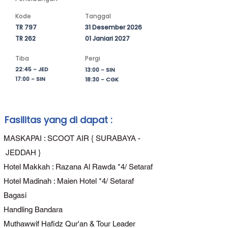
akan menikmati perjalanan yang aman, 
nyaman, dan berkualitas sejak 
Kode
Tanggal
keberangkatan hingga kembali ke 
TR 797
31 Desember 2026
Tanah Air. Seluruh rangkaian ibadah 
TR 262
01 Janiari 2027
akan didampingi oleh Tour Leader 
Tiba
Pergi
Profesional dan Muthawif 
22:45 - JED
13:00 - SIN
Berpengalaman, sehingga setiap 
17:00 - SIN
18:30 - CGK
ibadah dapat dilaksanakan dengan 
lebih terarah, khusyuk, dan penuh 
makna.

Fasilitas yang di dapat :
Awali tahun dengan doa terbaik, 
muhasabah diri, dan harapan baru di 
MASKAPAI : SCOOT AIR { SURABAYA -
hadapan Ka'bah. Jadikan pergantian 
JEDDAH }
tahun bukan sekadar pergantian 
Hotel Makkah : Razana Al Rawda *4/ Setaraf
kalender, tetapi momentum untuk 
Hotel Madinah : Maien Hotel *4/ Setaraf
membuka lembaran kehidupan yang 
lebih baik, penuh keberkahan, serta 
Bagasi
semakin dekat kepada Allah SWT.

Handling Bandara
Muthawwif Hafidz Qur'an & Tour Leader