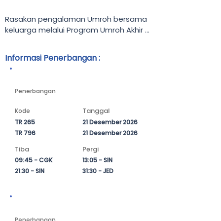
Rasakan pengalaman Umroh bersama 
keluarga melalui Program Umroh Akhir 
Tahun & Awal Tahun bersama Hisar 
Global Indonesia. Jadikan momen 
Informasi Penerbangan :
pergantian tahun sebagai awal yang 
lebih bermakna dengan beribadah di 
Keberangkatan
Tanah Suci.

Penerbangan
Selama 12 hari, Para Tamu Allah akan 
Tanggal
Kode
merasakan perjalanan spiritual yang 
TR 265
21 Desember 2026
penuh ketenangan di Kota Suci Makkah 
TR 796
21 Desember 2026
dan Madinah. Program ini dirancang 
untuk memberikan kenyamanan 
Tiba
Pergi
beribadah melalui akomodasi pilihan, 
09:45 - CGK
13:05 - SIN
fasilitas terbaik, serta pelayanan 
21:30 - SIN
31:30 - JED
profesional yang mendampingi setiap 
langkah perjalanan.

Kepulangan
Didukung oleh maskapai terbaik, jamaah 
Penerbangan