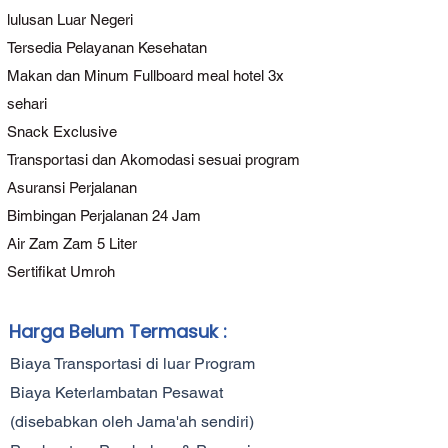
Hisar Global Indonesia berkomitmen 
lulusan Luar Negeri
menghadirkan perjalanan umroh yang 
nyaman, aman, dan berkesan, sehingga 
Tersedia Pelayanan Kesehatan
setiap langkah Para Tamu Allah menjadi 
Makan dan Minum Fullboard meal hotel 3x
awal dari kehidupan yang lebih berkah 
sehari
bersama keluarga tercinta.
Snack Exclusive
Transportasi dan Akomodasi sesuai program
Asuransi Perjalanan
Bimbingan Perjalanan 24 Jam
Air Zam Zam 5 Liter
Sertifikat Umroh
Harga Belum Termasuk :
Biaya Transportasi di luar Program
Biaya Keterlambatan Pesawat
(disebabkan oleh Jama'ah sendiri)